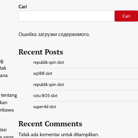
Cari
Cari
Ошибка загрузки содержимого.
Recent Posts
g.
republik spin slot
tak
sq188 slot
mana
republik spin slot
 tentang
ratu 805 slot
ekan
super4d slot
membawa
Recent Comments
asi
Tidak ada komentar untuk ditampilkan.
ma yang