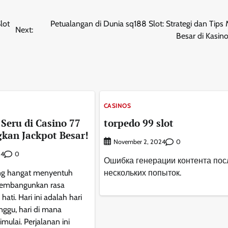
lot
Petualangan di Dunia sq188 Slot: Strategi dan Tip
Next:
Besar di Kasin
CASINOS
Seru di Casino 77
torpedo 99 slot
kan Jackpot Besar!
0
November 2, 2024
0
24
Ошибка генерации контента пос
ang hangat menyentuh
нескольких попыток.
membangunkan rasa
ati. Hari ini adalah hari
nggu, hari di mana
mulai. Perjalanan ini