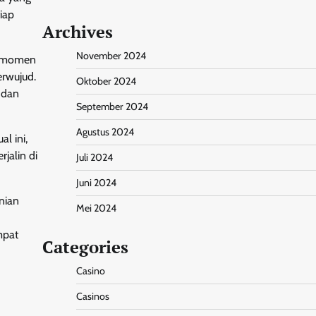
iap
Archives
November 2024
en-momen
erwujud.
Oktober 2024
 dan
September 2024
Agustus 2024
l ini,
jalin di
Juli 2024
Juni 2024
nian
Mei 2024
mpat
Categories
Casino
Casinos