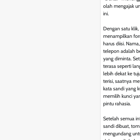
olah mengajak u
ini.
Dengan satu klik, 
menampilkan for
harus diisi. Nam
telepon adalah b
yang diminta. Se
terasa seperti l
lebih dekat ke t
terisi, saatnya m
kata sandi yang k
memilih kunci y
pintu rahasia.
Setelah semua inf
sandi dibuat, tom
mengundang untuk