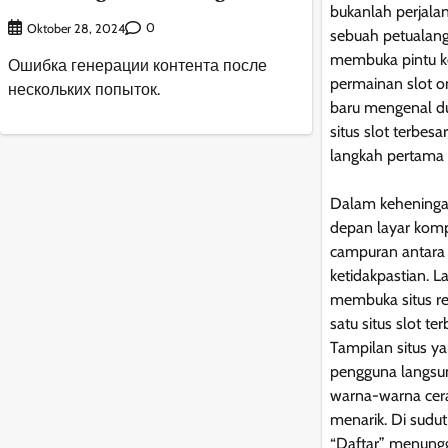
bukanlah perjalan
0
Oktober 28, 2024
sebuah petualang
membuka pintu k
Ошибка генерации контента после
permainan slot o
нескольких попыток.
baru mengenal du
situs slot terbesa
langkah pertama 
Dalam keheningan
depan layar kom
campuran antara 
ketidakpastian. 
membuka situs re
satu situs slot terb
Tampilan situs 
pengguna langs
warna-warna cer
menarik. Di sudu
“Daftar” menunggu