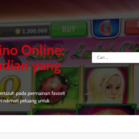
ino Online:
Cari
udian yang
untuk:
ertaruh pada permainan favorit
n nikmati peluang untuk