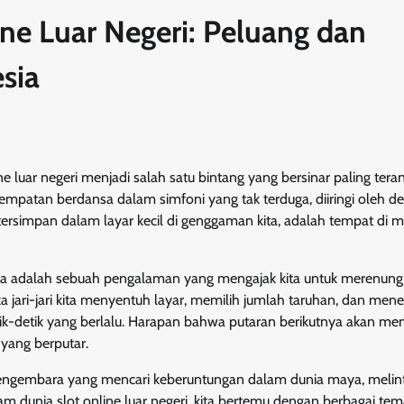
ne Luar Negeri: Peluang dan
sia
e luar negeri menjadi salah satu bintang yang bersinar paling teran
patan berdansa dalam simfoni yang tak terduga, diiringi oleh de
tersimpan dalam layar kecil di genggaman kita, adalah tempat di 
; ia adalah sebuah pengalaman yang mengajak kita untuk merenung
 jari-jari kita menyentuh layar, memilih jumlah taruhan, dan men
etik-detik yang berlalu. Harapan bahwa putaran berikutnya akan 
yang berputar.
 pengembara yang mencari keberuntungan dalam dunia maya, melint
dunia slot online luar negeri, kita bertemu dengan berbagai te