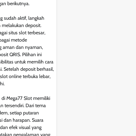
an berikutnya.
 sudah aktif, langkah
h melakukan deposit.
ai situs slot terbesar,
bagai metode
g aman dan nyaman,
sit QRIS. Pilihan ini
bilitas untuk memilih cara
. Setelah deposit berhasil,
lot online terbuka lebar,
hi.
 di Mega77 Slot memiliki
an tersendiri. Dari tema
ern, setiap putaran
 dan harapan. Suara
dan efek visual yang
takan pengalaman yang