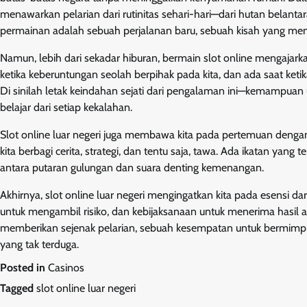
menawarkan pelarian dari rutinitas sehari-hari—dari hutan belanta
permainan adalah sebuah perjalanan baru, sebuah kisah yang me
Namun, lebih dari sekadar hiburan, bermain slot online mengaj
ketika keberuntungan seolah berpihak pada kita, dan ada saat ket
Di sinilah letak keindahan sejati dari pengalaman ini—kemampuan
belajar dari setiap kekalahan.
Slot online luar negeri juga membawa kita pada pertemuan dengan 
kita berbagi cerita, strategi, dan tentu saja, tawa. Ada ikatan yan
antara putaran gulungan dan suara denting kemenangan.
Akhirnya, slot online luar negeri mengingatkan kita pada esensi d
untuk mengambil risiko, dan kebijaksanaan untuk menerima hasil a
memberikan sejenak pelarian, sebuah kesempatan untuk bermimp
yang tak terduga.
Posted in
Casinos
Tagged
slot online luar negeri