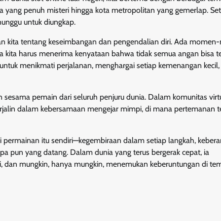
ra yang penuh misteri hingga kota metropolitan yang gemerlap. Set
nunggu untuk diungkap.
arkan kita tentang keseimbangan dan pengendalian diri. Ada mom
ika kita harus menerima kenyataan bahwa tidak semua angan bisa t
 untuk menikmati perjalanan, menghargai setiap kemenangan kecil,
sesama pemain dari seluruh penjuru dunia. Dalam komunitas virtua
g terjalin dalam kebersamaan mengejar mimpi, di mana pertemanan ter
ari permainan itu sendiri—kegembiraan dalam setiap langkah, kebera
pa pun yang datang. Dalam dunia yang terus bergerak cepat, ia
i, dan mungkin, hanya mungkin, menemukan keberuntungan di te