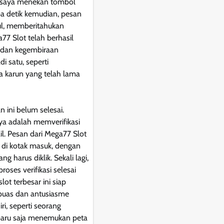
, saya menekan tombol
pa detik kemudian, pesan
ul, memberitahukan
7 Slot telah berhasil
a dan kegembiraan
 satu, seperti
 karun yang telah lama
 ini belum selesai.
ya adalah memverifikasi
l. Pesan dari Mega77 Slot
di kotak masuk, dengan
ang harus diklik. Sekali lagi,
proses verifikasi selesai
slot terbesar ini siap
puas dan antusiasme
ri, seperti seorang
baru saja menemukan peta