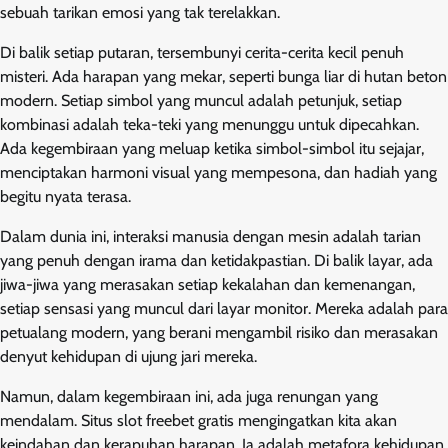
sebuah tarikan emosi yang tak terelakkan.
Di balik setiap putaran, tersembunyi cerita-cerita kecil penuh
misteri. Ada harapan yang mekar, seperti bunga liar di hutan beton
modern. Setiap simbol yang muncul adalah petunjuk, setiap
kombinasi adalah teka-teki yang menunggu untuk dipecahkan.
Ada kegembiraan yang meluap ketika simbol-simbol itu sejajar,
menciptakan harmoni visual yang mempesona, dan hadiah yang
begitu nyata terasa.
Dalam dunia ini, interaksi manusia dengan mesin adalah tarian
yang penuh dengan irama dan ketidakpastian. Di balik layar, ada
jiwa-jiwa yang merasakan setiap kekalahan dan kemenangan,
setiap sensasi yang muncul dari layar monitor. Mereka adalah para
petualang modern, yang berani mengambil risiko dan merasakan
denyut kehidupan di ujung jari mereka.
Namun, dalam kegembiraan ini, ada juga renungan yang
mendalam. Situs slot freebet gratis mengingatkan kita akan
keindahan dan kerapuhan harapan. Ia adalah metafora kehidupan,