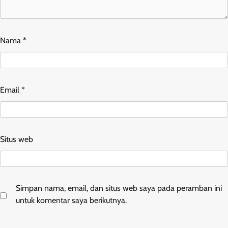
Nama
*
Email
*
Situs web
Simpan nama, email, dan situs web saya pada peramban ini
untuk komentar saya berikutnya.