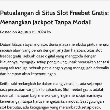
Petualangan di Situs Slot Freebet Gratis:
Menangkan Jackpot Tanpa Modal!
Posted on
Agustus 15, 2024
by
Dalam kilauan layar monitor, dunia maya membuka pintu menuju
sebuah alam yang penuh dengan janji dan harapan. Situs slot
freebet gratis, sebuah oase digital yang menggoda dengan
kilauannya, mengajak setiap pengunjung untuk merasakan sensasi
yang tak terduga, sebuah petualangan yang menggugah adrenalin
dan harapan akan keberuntungan.
Ketika kaki melangkah ke dalam ruang virtual ini, ada sejumput
rasa penasaran yang tak tertahankan. Slot freebet gratis adalah
secercah harapan bagi mereka yang ingin mencicipi manisnya
kemenangan tanpa harus mengeluarkan modal. Saat gulungan
slot berputar, ada ketegangan yang merambat di setiap detik,