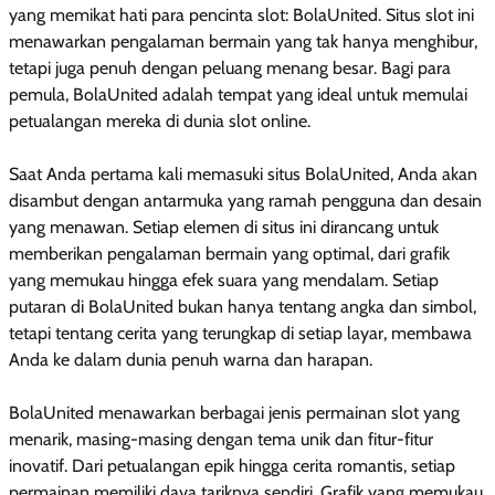
yang memikat hati para pencinta slot: BolaUnited. Situs slot ini
menawarkan pengalaman bermain yang tak hanya menghibur,
tetapi juga penuh dengan peluang menang besar. Bagi para
pemula, BolaUnited adalah tempat yang ideal untuk memulai
petualangan mereka di dunia slot online.
Saat Anda pertama kali memasuki situs BolaUnited, Anda akan
disambut dengan antarmuka yang ramah pengguna dan desain
yang menawan. Setiap elemen di situs ini dirancang untuk
memberikan pengalaman bermain yang optimal, dari grafik
yang memukau hingga efek suara yang mendalam. Setiap
putaran di BolaUnited bukan hanya tentang angka dan simbol,
tetapi tentang cerita yang terungkap di setiap layar, membawa
Anda ke dalam dunia penuh warna dan harapan.
BolaUnited menawarkan berbagai jenis permainan slot yang
menarik, masing-masing dengan tema unik dan fitur-fitur
inovatif. Dari petualangan epik hingga cerita romantis, setiap
permainan memiliki daya tariknya sendiri. Grafik yang memukau