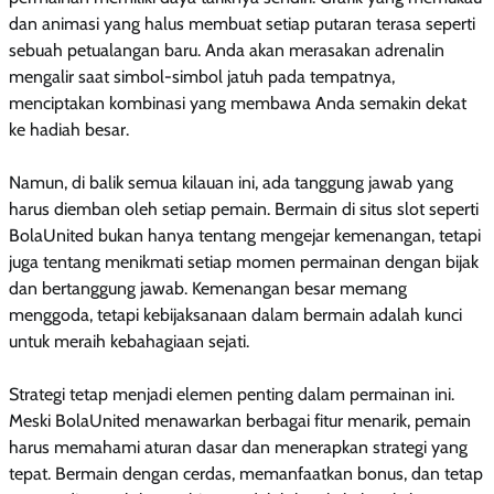
dan animasi yang halus membuat setiap putaran terasa seperti
sebuah petualangan baru. Anda akan merasakan adrenalin
mengalir saat simbol-simbol jatuh pada tempatnya,
menciptakan kombinasi yang membawa Anda semakin dekat
ke hadiah besar.
Namun, di balik semua kilauan ini, ada tanggung jawab yang
harus diemban oleh setiap pemain. Bermain di situs slot seperti
BolaUnited bukan hanya tentang mengejar kemenangan, tetapi
juga tentang menikmati setiap momen permainan dengan bijak
dan bertanggung jawab. Kemenangan besar memang
menggoda, tetapi kebijaksanaan dalam bermain adalah kunci
untuk meraih kebahagiaan sejati.
Strategi tetap menjadi elemen penting dalam permainan ini.
Meski BolaUnited menawarkan berbagai fitur menarik, pemain
harus memahami aturan dasar dan menerapkan strategi yang
tepat. Bermain dengan cerdas, memanfaatkan bonus, dan tetap