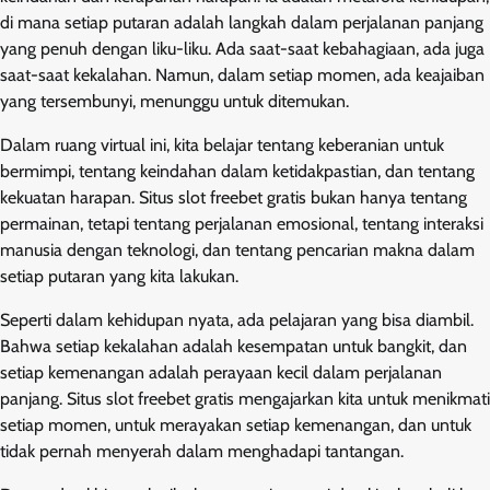
di mana setiap putaran adalah langkah dalam perjalanan panjang
yang penuh dengan liku-liku. Ada saat-saat kebahagiaan, ada juga
saat-saat kekalahan. Namun, dalam setiap momen, ada keajaiban
yang tersembunyi, menunggu untuk ditemukan.
Dalam ruang virtual ini, kita belajar tentang keberanian untuk
bermimpi, tentang keindahan dalam ketidakpastian, dan tentang
kekuatan harapan. Situs slot freebet gratis bukan hanya tentang
permainan, tetapi tentang perjalanan emosional, tentang interaksi
manusia dengan teknologi, dan tentang pencarian makna dalam
setiap putaran yang kita lakukan.
Seperti dalam kehidupan nyata, ada pelajaran yang bisa diambil.
Bahwa setiap kekalahan adalah kesempatan untuk bangkit, dan
setiap kemenangan adalah perayaan kecil dalam perjalanan
panjang. Situs slot freebet gratis mengajarkan kita untuk menikmati
setiap momen, untuk merayakan setiap kemenangan, dan untuk
tidak pernah menyerah dalam menghadapi tantangan.