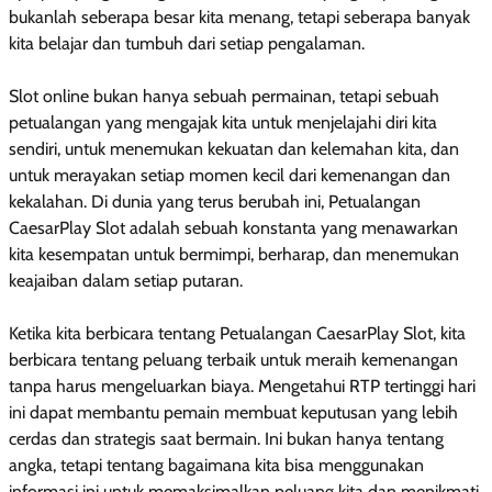
bukanlah seberapa besar kita menang, tetapi seberapa banyak
kita belajar dan tumbuh dari setiap pengalaman.
Slot online bukan hanya sebuah permainan, tetapi sebuah
petualangan yang mengajak kita untuk menjelajahi diri kita
sendiri, untuk menemukan kekuatan dan kelemahan kita, dan
untuk merayakan setiap momen kecil dari kemenangan dan
kekalahan. Di dunia yang terus berubah ini, Petualangan
CaesarPlay Slot adalah sebuah konstanta yang menawarkan
kita kesempatan untuk bermimpi, berharap, dan menemukan
keajaiban dalam setiap putaran.
Ketika kita berbicara tentang Petualangan CaesarPlay Slot, kita
berbicara tentang peluang terbaik untuk meraih kemenangan
tanpa harus mengeluarkan biaya. Mengetahui RTP tertinggi hari
ini dapat membantu pemain membuat keputusan yang lebih
cerdas dan strategis saat bermain. Ini bukan hanya tentang
angka, tetapi tentang bagaimana kita bisa menggunakan
informasi ini untuk memaksimalkan peluang kita dan menikmati