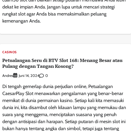
dekat ke impian Anda. Jangan lupa untuk mencari strategi
rungkat slot agar Anda bisa memaksimalkan peluang
kemenangan Anda.
CASINOS
Petualangan Seru di BTV Slot 168: Menang Besar atau
Pulang dengan Tangan Kosong?
Andres
0
Juni 14, 2024
Di tengah gemerlap dunia perjudian online, Petualangan
CaesarPlay Slot menawarkan pengalaman yang benar-benar
memikat di dunia permainan kasino. Setiap kali kita memasuki
dunia ini, kita disambut oleh kilauan lampu yang memukau dan
suara yang menggema, menciptakan suasana yang penuh
dengan antisipasi dan harapan. Setiap putaran di mesin slot ini
bukan hanya tentang angka dan simbol, tetapi juga tentang