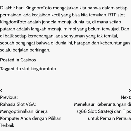
Di akhir hari, KingdomToto mengajarkan kita bahwa dalam setiap
permainan, ada keajaiban kecil yang bisa kita temukan. RTP slot
KingdomToto adalah jendela menuju dunia itu, di mana setiap
putaran adalah langkah menuju mimpi yang belum terwujud. Dan
di balik setiap kemenangan, ada senyuman yang tak ternilai,
sebuah pengingat bahwa di dunia ini, harapan dan keberuntungan
selalu berjalan beriringan.
Posted in
Casinos
Tagged
rtp slot kingdomtoto
Navigasi
Previous:
Next:
pos
Rahasia Slot VGA:
Menelusuri Keberuntungan di
Mengoptimalkan Kinerja
sg88 Slot: Strategi dan Tips
Komputer Anda dengan Pilihan
untuk Pemain Pemula
Terbaik