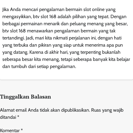
Jika Anda mencari pengalaman bermain slot online yang
mengasyikkan, btv slot 168 adalah pilihan yang tepat. Dengan
berbagai permainan menarik dan peluang menang yang besar,
btv slot 168 menawarkan pengalaman bermain yang tak
tertandingi. Jadi, mari kita nikmati perjalanan ini, dengan hati
yang terbuka dan pikiran yang siap untuk menerima apa pun
yang datang. Karena di akhir hari, yang terpenting bukanlah
seberapa besar kita menang, tetapi seberapa banyak kita belajar
dan tumbuh dari setiap pengalaman.
Tinggalkan Balasan
Alamat email Anda tidak akan dipublikasikan.
Ruas yang wajib
ditandai
*
Komentar
*