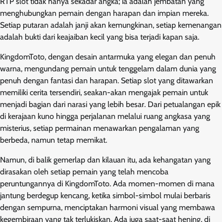
RTP slot tidak hanya sekadar angka; ia adalah jembatan yang
menghubungkan pemain dengan harapan dan impian mereka.
Setiap putaran adalah janji akan kemungkinan, setiap kemenangan
adalah bukti dari keajaiban kecil yang bisa terjadi kapan saja.
KingdomToto, dengan desain antarmuka yang elegan dan penuh
warna, mengundang pemain untuk tenggelam dalam dunia yang
penuh dengan fantasi dan harapan. Setiap slot yang ditawarkan
memiliki cerita tersendiri, seakan-akan mengajak pemain untuk
menjadi bagian dari narasi yang lebih besar. Dari petualangan epik
di kerajaan kuno hingga perjalanan melalui ruang angkasa yang
misterius, setiap permainan menawarkan pengalaman yang
berbeda, namun tetap memikat.
Namun, di balik gemerlap dan kilauan itu, ada kehangatan yang
dirasakan oleh setiap pemain yang telah mencoba
peruntungannya di KingdomToto. Ada momen-momen di mana
jantung berdegup kencang, ketika simbol-simbol mulai berbaris
dengan sempurna, menciptakan harmoni visual yang membawa
kegembiraan yang tak terlukiskan. Ada juga saat-saat hening, di