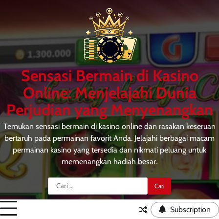
Skip
to
content
Sensasi Bermain di Kasino
Online: Menjelajahi Dunia
Perjudian yang Menyenangkan
Temukan sensasi bermain di kasino online dan rasakan keseruan
bertaruh pada permainan favorit Anda. Jelajahi berbagai macam
permainan kasino yang tersedia dan nikmati peluang untuk
memenangkan hadiah besar.
Cari
untuk:
Subscription