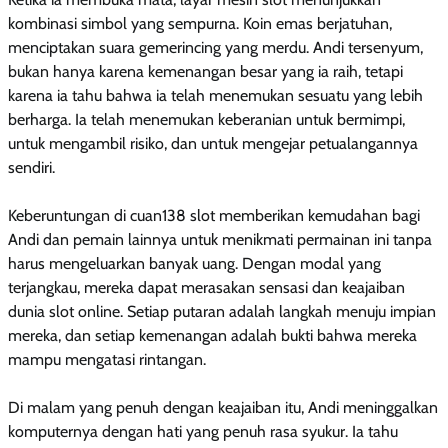
kombinasi simbol yang sempurna. Koin emas berjatuhan,
menciptakan suara gemerincing yang merdu. Andi tersenyum,
bukan hanya karena kemenangan besar yang ia raih, tetapi
karena ia tahu bahwa ia telah menemukan sesuatu yang lebih
berharga. Ia telah menemukan keberanian untuk bermimpi,
untuk mengambil risiko, dan untuk mengejar petualangannya
sendiri.
Keberuntungan di cuan138 slot memberikan kemudahan bagi
Andi dan pemain lainnya untuk menikmati permainan ini tanpa
harus mengeluarkan banyak uang. Dengan modal yang
terjangkau, mereka dapat merasakan sensasi dan keajaiban
dunia slot online. Setiap putaran adalah langkah menuju impian
mereka, dan setiap kemenangan adalah bukti bahwa mereka
mampu mengatasi rintangan.
Di malam yang penuh dengan keajaiban itu, Andi meninggalkan
komputernya dengan hati yang penuh rasa syukur. Ia tahu