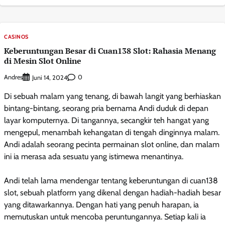
CASINOS
Keberuntungan Besar di Cuan138 Slot: Rahasia Menang
di Mesin Slot Online
Andres
0
Juni 14, 2024
Di sebuah malam yang tenang, di bawah langit yang berhiaskan
bintang-bintang, seorang pria bernama Andi duduk di depan
layar komputernya. Di tangannya, secangkir teh hangat yang
mengepul, menambah kehangatan di tengah dinginnya malam.
Andi adalah seorang pecinta permainan slot online, dan malam
ini ia merasa ada sesuatu yang istimewa menantinya.
Andi telah lama mendengar tentang keberuntungan di cuan138
slot, sebuah platform yang dikenal dengan hadiah-hadiah besar
yang ditawarkannya. Dengan hati yang penuh harapan, ia
memutuskan untuk mencoba peruntungannya. Setiap kali ia