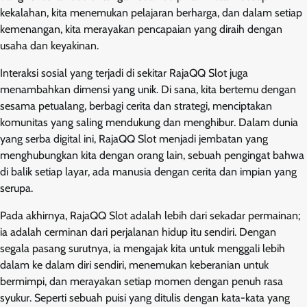
kekalahan, kita menemukan pelajaran berharga, dan dalam setiap
kemenangan, kita merayakan pencapaian yang diraih dengan
usaha dan keyakinan.
Interaksi sosial yang terjadi di sekitar RajaQQ Slot juga
menambahkan dimensi yang unik. Di sana, kita bertemu dengan
sesama petualang, berbagi cerita dan strategi, menciptakan
komunitas yang saling mendukung dan menghibur. Dalam dunia
yang serba digital ini, RajaQQ Slot menjadi jembatan yang
menghubungkan kita dengan orang lain, sebuah pengingat bahwa
di balik setiap layar, ada manusia dengan cerita dan impian yang
serupa.
Pada akhirnya, RajaQQ Slot adalah lebih dari sekadar permainan;
ia adalah cerminan dari perjalanan hidup itu sendiri. Dengan
segala pasang surutnya, ia mengajak kita untuk menggali lebih
dalam ke dalam diri sendiri, menemukan keberanian untuk
bermimpi, dan merayakan setiap momen dengan penuh rasa
syukur. Seperti sebuah puisi yang ditulis dengan kata-kata yang