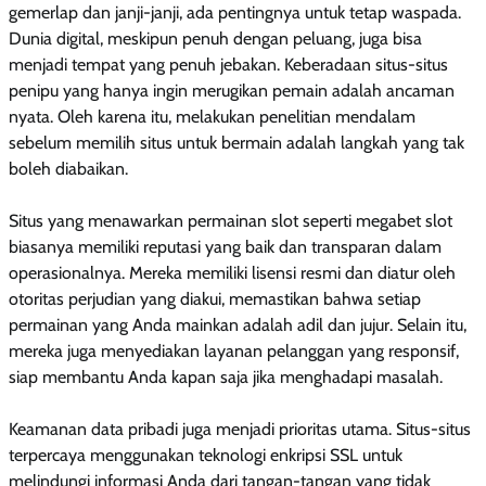
gemerlap dan janji-janji, ada pentingnya untuk tetap waspada.
Dunia digital, meskipun penuh dengan peluang, juga bisa
menjadi tempat yang penuh jebakan. Keberadaan situs-situs
penipu yang hanya ingin merugikan pemain adalah ancaman
nyata. Oleh karena itu, melakukan penelitian mendalam
sebelum memilih situs untuk bermain adalah langkah yang tak
boleh diabaikan.
Situs yang menawarkan permainan slot seperti megabet slot
biasanya memiliki reputasi yang baik dan transparan dalam
operasionalnya. Mereka memiliki lisensi resmi dan diatur oleh
otoritas perjudian yang diakui, memastikan bahwa setiap
permainan yang Anda mainkan adalah adil dan jujur. Selain itu,
mereka juga menyediakan layanan pelanggan yang responsif,
siap membantu Anda kapan saja jika menghadapi masalah.
Keamanan data pribadi juga menjadi prioritas utama. Situs-situs
terpercaya menggunakan teknologi enkripsi SSL untuk
melindungi informasi Anda dari tangan-tangan yang tidak