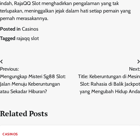
indah, RajaQQ Slot menghadirkan pengalaman yang tak
terlupakan, meninggalkan jejak dalam hati setiap pemain yang
pernah merasakannya.
Posted in
Casinos
Tagged
rajaqq slot
Navigasi
Previous:
Next:
pos
Mengungkap Misteri Sg88 Slot:
Title: Keberuntungan di Mesin
Jalan Menuju Keberuntungan
Slot: Rahasia di Balik Jackpot
atau Sekadar Hiburan?
yang Mengubah Hidup Anda
Related Posts
CASINOS