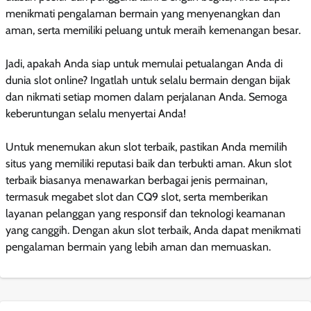
menikmati pengalaman bermain yang menyenangkan dan
aman, serta memiliki peluang untuk meraih kemenangan besar.
Jadi, apakah Anda siap untuk memulai petualangan Anda di
dunia slot online? Ingatlah untuk selalu bermain dengan bijak
dan nikmati setiap momen dalam perjalanan Anda. Semoga
keberuntungan selalu menyertai Anda!
Untuk menemukan akun slot terbaik, pastikan Anda memilih
situs yang memiliki reputasi baik dan terbukti aman. Akun slot
terbaik biasanya menawarkan berbagai jenis permainan,
termasuk megabet slot dan CQ9 slot, serta memberikan
layanan pelanggan yang responsif dan teknologi keamanan
yang canggih. Dengan akun slot terbaik, Anda dapat menikmati
pengalaman bermain yang lebih aman dan memuaskan.