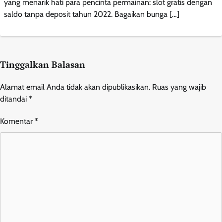
yang menarik hati para pencinta permainan: slot gratis dengan
saldo tanpa deposit tahun 2022. Bagaikan bunga […]
Tinggalkan Balasan
Alamat email Anda tidak akan dipublikasikan.
Ruas yang wajib
ditandai
*
Komentar
*