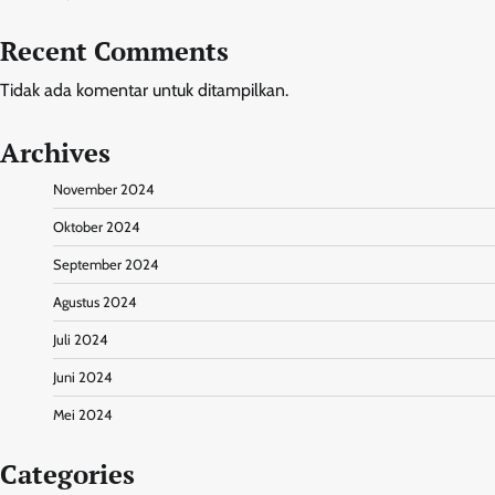
Recent Comments
Tidak ada komentar untuk ditampilkan.
Archives
November 2024
Oktober 2024
September 2024
Agustus 2024
Juli 2024
Juni 2024
Mei 2024
Categories