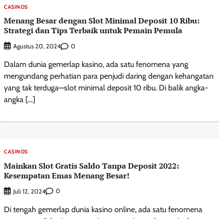
CASINOS
Menang Besar dengan Slot Minimal Deposit 10 Ribu:
Strategi dan Tips Terbaik untuk Pemain Pemula
0
Agustus 20, 2024
Dalam dunia gemerlap kasino, ada satu fenomena yang
mengundang perhatian para penjudi daring dengan kehangatan
yang tak terduga—slot minimal deposit 10 ribu. Di balik angka-
angka […]
CASINOS
Mainkan Slot Gratis Saldo Tanpa Deposit 2022:
Kesempatan Emas Menang Besar!
0
Juli 12, 2024
Di tengah gemerlap dunia kasino online, ada satu fenomena