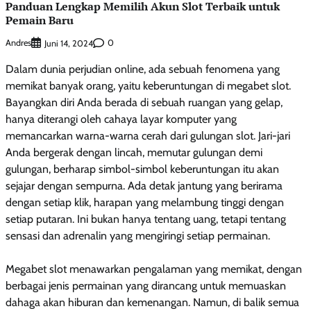
Panduan Lengkap Memilih Akun Slot Terbaik untuk
Pemain Baru
Andres
0
Juni 14, 2024
Dalam dunia perjudian online, ada sebuah fenomena yang
memikat banyak orang, yaitu keberuntungan di megabet slot.
Bayangkan diri Anda berada di sebuah ruangan yang gelap,
hanya diterangi oleh cahaya layar komputer yang
memancarkan warna-warna cerah dari gulungan slot. Jari-jari
Anda bergerak dengan lincah, memutar gulungan demi
gulungan, berharap simbol-simbol keberuntungan itu akan
sejajar dengan sempurna. Ada detak jantung yang berirama
dengan setiap klik, harapan yang melambung tinggi dengan
setiap putaran. Ini bukan hanya tentang uang, tetapi tentang
sensasi dan adrenalin yang mengiringi setiap permainan.
Megabet slot menawarkan pengalaman yang memikat, dengan
berbagai jenis permainan yang dirancang untuk memuaskan
dahaga akan hiburan dan kemenangan. Namun, di balik semua