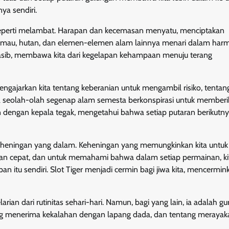
ya sendiri.
a seperti melambat. Harapan dan kecemasan menyatu, menciptakan
arimau, hutan, dan elemen-elemen alam lainnya menari dalam har
nasib, membawa kita dari kegelapan kehampaan menuju terang
engajarkan kita tentang keberanian untuk mengambil risiko, tentan
 seolah-olah segenap alam semesta berkonspirasi untuk memberi
han dengan kepala tegak, mengetahui bahwa setiap putaran berikutn
keheningan yang dalam. Keheningan yang memungkinkan kita untuk
an cepat, dan untuk memahami bahwa dalam setiap permainan, kit
n itu sendiri. Slot Tiger menjadi cermin bagi jiwa kita, mencermin
rian dari rutinitas sehari-hari. Namun, bagi yang lain, ia adalah g
tang menerima kekalahan dengan lapang dada, dan tentang merayak