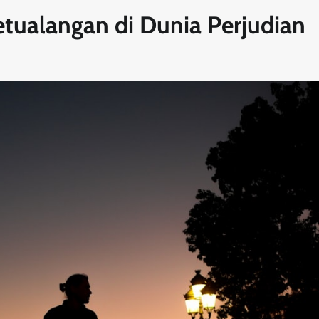
etualangan di Dunia Perjudian