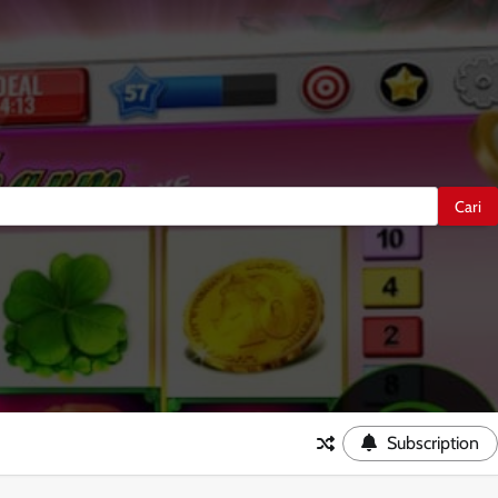
Subscription