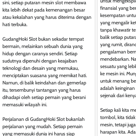
untuk mengeksplo
sini, setiap putaran mesin slot membawa
finansial yang ber
kita lebih dekat pada kemenangan besar
kesempatan untu
atau kekalahan yang harus diterima dengan
yang mengalir ket
hati terbuka.
tanpa khawatir t
balik setiap puta
GudangHoki Slot bukan sekadar tempat
yang rumit, dira
bermain, melainkan sebuah dunia yang
pengalaman berm
hidup dengan caranya sendiri. Setiap
mendebarkan. Nam
sudutnya dipenuhi dengan keajaiban
sesuatu yang leb
teknologi dan desain yang memukau,
ke mesin ini. Mun
menciptakan suasana yang memikat hati.
untuk menang bes
Namun, di balik keindahan dan gemerlap
adalah keinginan 
itu, tersembunyi tantangan yang harus
sejenak dari keny
dihadapi oleh setiap pemain yang berani
memasuki wilayah ini.
Setiap kali kita 
tombol, kita tid
Perjalanan di GudangHoki Slot bukanlah
mesin, tetapi ju
perjalanan yang mudah. Setiap pemain
harapan kita. Ada
yang memasuki dunia ini harus siap