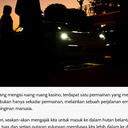
ng mengisi ruang-ruang kasino, terdapat satu permainan yang m
 ini bukan hanya sekadar permainan, melainkan sebuah perjalanan e
inginan manusia.
eri, seakan-akan mengajak kita untuk masuk ke dalam hutan belant
an tuas dan setiap putaran gulungan membawa kita lebih dalam ke 