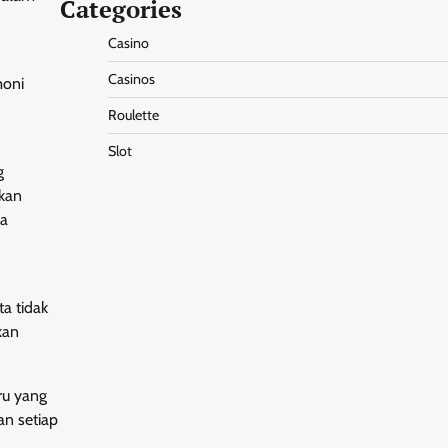
Categories
Casino
Casinos
moni
Roulette
Slot
g
kan
ya
a tidak
kan
uru yang
an setiap