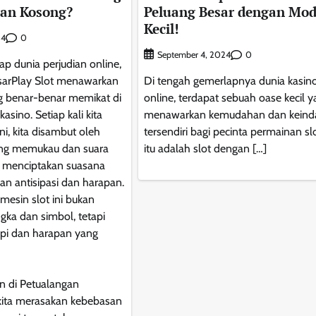
an Kosong?
Peluang Besar dengan Mod
Kecil!
0
24
0
September 4, 2024
p dunia perjudian online,
sarPlay Slot menawarkan
Di tengah gemerlapnya dunia kasin
 benar-benar memikat di
online, terdapat sebuah oase kecil 
asino. Setiap kali kita
menawarkan kemudahan dan keind
i, kita disambut oleh
tersendiri bagi pecinta permainan sl
ang memukau dan suara
itu adalah slot dengan […]
menciptakan suasana
n antisipasi dan harapan.
 mesin slot ini bukan
gka dan simbol, tetapi
pi dan harapan yang
in di Petualangan
 kita merasakan kebebasan