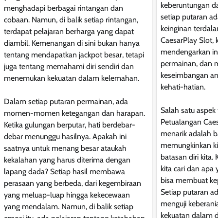
keberuntungan d
menghadapi berbagai rintangan dan
setiap putaran ad
cobaan. Namun, di balik setiap rintangan,
keinginan terdala
terdapat pelajaran berharga yang dapat
CaesarPlay Slot, k
diambil. Kemenangan di sini bukan hanya
mendengarkan intu
tentang mendapatkan jackpot besar, tetapi
permainan, dan
juga tentang memahami diri sendiri dan
keseimbangan an
menemukan kekuatan dalam kelemahan.
kehati-hatian.
Dalam setiap putaran permainan, ada
Salah satu aspe
momen-momen ketegangan dan harapan.
Petualangan Caes
Ketika gulungan berputar, hati berdebar-
menarik adalah b
debar menunggu hasilnya. Apakah ini
memungkinkan ki
saatnya untuk menang besar ataukah
batasan diri kita.
kekalahan yang harus diterima dengan
kita cari dan apa 
lapang dada? Setiap hasil membawa
bisa membuat kep
perasaan yang berbeda, dari kegembiraan
Setiap putaran a
yang meluap-luap hingga kekecewaan
menguji keberani
yang mendalam. Namun, di balik setiap
kekuatan dalam d