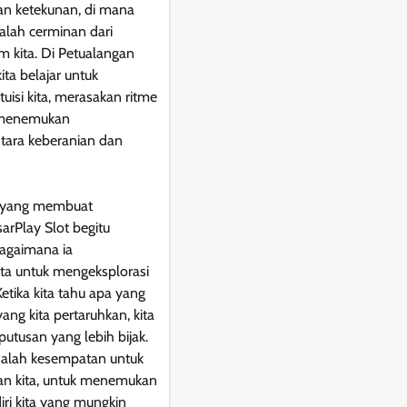
an ketekunan, di mana
alah cerminan dari
m kita. Di Petualangan
ita belajar untuk
isi kita, merasakan ritme
 menemukan
tara keberanian dan
k yang membuat
arPlay Slot begitu
agaimana ia
ta untuk mengeksplorasi
 Ketika kita tahu apa yang
yang kita pertaruhkan, kita
utusan yang lebih bijak.
dalah kesempatan untuk
an kita, untuk menemukan
iri kita yang mungkin