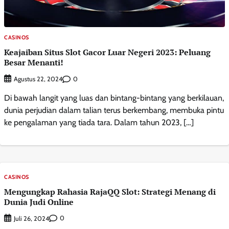
CASINOS
Keajaiban Situs Slot Gacor Luar Negeri 2023: Peluang
Besar Menanti!
0
Agustus 22, 2024
Di bawah langit yang luas dan bintang-bintang yang berkilauan,
dunia perjudian dalam talian terus berkembang, membuka pintu
ke pengalaman yang tiada tara. Dalam tahun 2023, […]
CASINOS
Mengungkap Rahasia RajaQQ Slot: Strategi Menang di
Dunia Judi Online
0
Juli 26, 2024