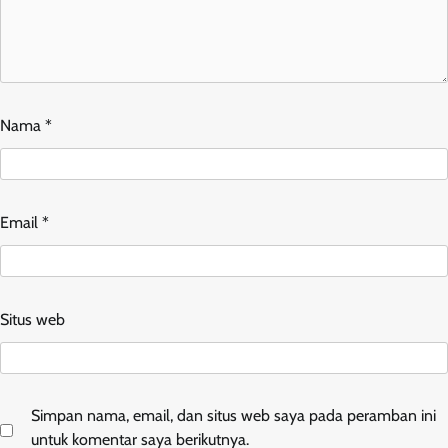
Nama
*
Email
*
Situs web
Simpan nama, email, dan situs web saya pada peramban ini
untuk komentar saya berikutnya.