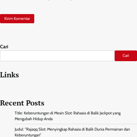
Cari
Cari
Links
Recent Posts
Title: Keberuntungan di Mesin Slot: Rahasia di Balik Jackpot yang
Mengubah Hidup Anda
Judul: “Rajaqq Slot: Menyingkap Rahasia di Balik Dunia Permainan dan
Keberuntungan”