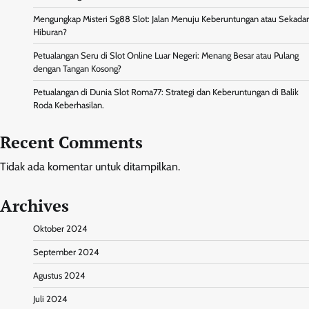
Mengungkap Misteri Sg88 Slot: Jalan Menuju Keberuntungan atau Sekadar
Hiburan?
Petualangan Seru di Slot Online Luar Negeri: Menang Besar atau Pulang
dengan Tangan Kosong?
Petualangan di Dunia Slot Roma77: Strategi dan Keberuntungan di Balik
Roda Keberhasilan.
Recent Comments
Tidak ada komentar untuk ditampilkan.
Archives
Oktober 2024
September 2024
Agustus 2024
Juli 2024