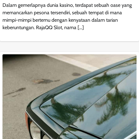
Dalam gemerlapnya dunia kasino, terdapat sebuah oase yang
memancarkan pesona tersendiri, sebuah tempat di mana
mimpi-mimpi bertemu dengan kenyataan dalam tarian
keberuntungan. RajaQQ Slot, nama […]