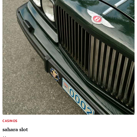
CASINOS
sahara slot