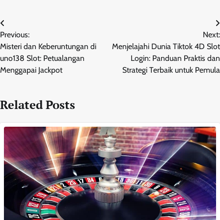
Navigasi
Previous:
Next:
pos
Misteri dan Keberuntungan di
Menjelajahi Dunia Tiktok 4D Slot
uno138 Slot: Petualangan
Login: Panduan Praktis dan
Menggapai Jackpot
Strategi Terbaik untuk Pemula
Related Posts