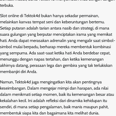
terbuka.
Slot online di Tektok4d bukan hanya sekadar permainan,
melainkan kanvas tempat seni dan keberuntungan bertemu.
Setiap putaran adalah tarian antara nasib dan strategi, di mana
suara gulungan yang berputar menciptakan irama yang memikat
hati. Anda dapat merasakan adrenalin yang mengalir saat simbol-
simbol mulai berpadu, berharap mereka membentuk kombinasi
yang sempurna. Ada saat-saat ketika hati Anda berdebar cepat,
menunggu dengan napas tertahan, dan ketika kemenangan
akhirnya datang, perasaan lega dan gembira yang tak terlukiskan
membanjiri diri Anda.
Namun, Tektok4d juga mengingatkan kita akan pentingnya
keseimbangan. Dalam mengejar mimpi dan harapan, ada nilai
dalam menikmati setiap momen, baik itu kemenangan besar atau
kekalahan kecil. Ini adalah refleksi dari dinamika kehidupan itu
sendiri, di mana setiap pengalaman, baik manis maupun pahit,
membentuk siapa kita dan bagaimana kita melihat dunia.