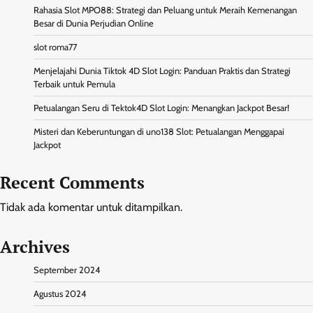
Rahasia Slot MPO88: Strategi dan Peluang untuk Meraih Kemenangan
Besar di Dunia Perjudian Online
slot roma77
Menjelajahi Dunia Tiktok 4D Slot Login: Panduan Praktis dan Strategi
Terbaik untuk Pemula
Petualangan Seru di Tektok4D Slot Login: Menangkan Jackpot Besar!
Misteri dan Keberuntungan di uno138 Slot: Petualangan Menggapai
Jackpot
Recent Comments
Tidak ada komentar untuk ditampilkan.
Archives
September 2024
Agustus 2024