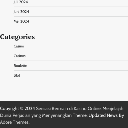
Juli 2024
Juni 2024
Mei 2024
Categories
Casino
Casinos
Roulette
Slot
Copyright © 2024
Sensasi Bermain di Kasino Online: Menjelajahi
Dunia Perjudian yang Menyenangkan
Theme: Updated News By
Adore Themes
.