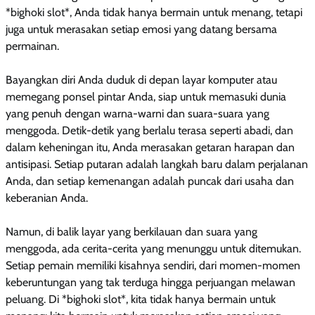
*bighoki slot*, Anda tidak hanya bermain untuk menang, tetapi
juga untuk merasakan setiap emosi yang datang bersama
permainan.
Bayangkan diri Anda duduk di depan layar komputer atau
memegang ponsel pintar Anda, siap untuk memasuki dunia
yang penuh dengan warna-warni dan suara-suara yang
menggoda. Detik-detik yang berlalu terasa seperti abadi, dan
dalam keheningan itu, Anda merasakan getaran harapan dan
antisipasi. Setiap putaran adalah langkah baru dalam perjalanan
Anda, dan setiap kemenangan adalah puncak dari usaha dan
keberanian Anda.
Namun, di balik layar yang berkilauan dan suara yang
menggoda, ada cerita-cerita yang menunggu untuk ditemukan.
Setiap pemain memiliki kisahnya sendiri, dari momen-momen
keberuntungan yang tak terduga hingga perjuangan melawan
peluang. Di *bighoki slot*, kita tidak hanya bermain untuk