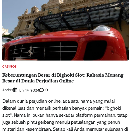
CASINOS
Keberuntungan Besar di Bighoki Slot: Rahasia Menang
Besar di Dunia Perjudian Online
Andres
0
Juni 14, 2024
Dalam dunia perjudian online, ada satu nama yang mulai
dikenal luas dan menarik perhatian banyak pemain: *bighoki
slot*. Nama ini bukan hanya sekadar platform permainan, tetapi
juga sebuah pintu gerbang menuju petualangan yang penuh
misteri dan kegembiraan. Setiap kali Anda memutar gulungan di