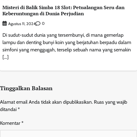
Misteri di Balik Simba 18 Slot: Petualangan Seru dan
Keberuntungan di Dunia Perjudian
0
Agustus 11, 2024
Di sudut-sudut dunia yang tersembunyi, di mana gemerlap
lampu dan denting bunyi koin yang berjatuhan berpadu dalam
simfoni yang menggugah, terselip sebuah nama yang semakin
[…]
Tinggalkan Balasan
Alamat email Anda tidak akan dipublikasikan.
Ruas yang wajib
ditandai
*
Komentar
*