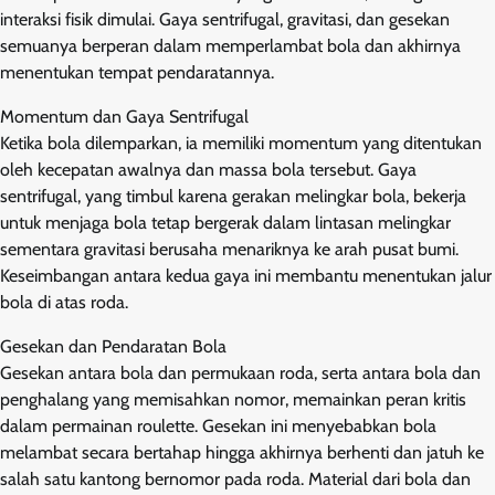
interaksi fisik dimulai. Gaya sentrifugal, gravitasi, dan gesekan
semuanya berperan dalam memperlambat bola dan akhirnya
menentukan tempat pendaratannya.
Momentum dan Gaya Sentrifugal
Ketika bola dilemparkan, ia memiliki momentum yang ditentukan
oleh kecepatan awalnya dan massa bola tersebut. Gaya
sentrifugal, yang timbul karena gerakan melingkar bola, bekerja
untuk menjaga bola tetap bergerak dalam lintasan melingkar
sementara gravitasi berusaha menariknya ke arah pusat bumi.
Keseimbangan antara kedua gaya ini membantu menentukan jalur
bola di atas roda.
Gesekan dan Pendaratan Bola
Gesekan antara bola dan permukaan roda, serta antara bola dan
penghalang yang memisahkan nomor, memainkan peran kritis
dalam permainan roulette. Gesekan ini menyebabkan bola
melambat secara bertahap hingga akhirnya berhenti dan jatuh ke
salah satu kantong bernomor pada roda. Material dari bola dan