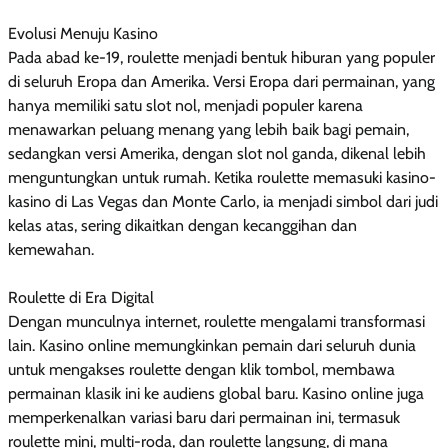
Evolusi Menuju Kasino
Pada abad ke-19, roulette menjadi bentuk hiburan yang populer
di seluruh Eropa dan Amerika. Versi Eropa dari permainan, yang
hanya memiliki satu slot nol, menjadi populer karena
menawarkan peluang menang yang lebih baik bagi pemain,
sedangkan versi Amerika, dengan slot nol ganda, dikenal lebih
menguntungkan untuk rumah. Ketika roulette memasuki kasino-
kasino di Las Vegas dan Monte Carlo, ia menjadi simbol dari judi
kelas atas, sering dikaitkan dengan kecanggihan dan
kemewahan.
Roulette di Era Digital
Dengan munculnya internet, roulette mengalami transformasi
lain. Kasino online memungkinkan pemain dari seluruh dunia
untuk mengakses roulette dengan klik tombol, membawa
permainan klasik ini ke audiens global baru. Kasino online juga
memperkenalkan variasi baru dari permainan ini, termasuk
roulette mini, multi-roda, dan roulette langsung, di mana