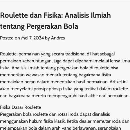
Roulette dan Fisika: Analisis Ilmiah
tentang Pergerakan Bola
Posted on
Mei 7, 2024
by
Andres
Roulette, permainan yang secara tradisional dilihat sebagai
permainan keberuntungan, juga dapat dipahami melalui lensa ilmu
fisika. Analisis ilmiah tentang pergerakan bola di roulette bisa
memberikan wawasan menarik tentang bagaimana fisika
memainkan peran dalam menentukan hasil permainan. Artikel ini
akan menyelami prinsip-prinsip fisika yang terlibat dalam roulette
dan bagaimana mereka mempengaruhi hasil akhir dari permainan.
Fisika Dasar Roulette
Pergerakan bola roulette dan rotasi roda dapat dianalisis
menggunakan hukum fisika klasik. Ketika dealer memutar roda dan
melemparkan bola dalam arah yang berlawanan, serangkaian