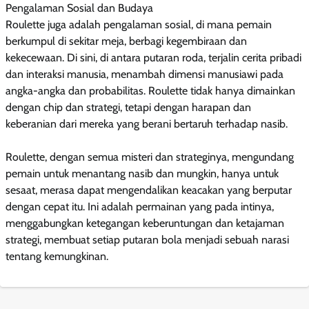
Pengalaman Sosial dan Budaya
Roulette juga adalah pengalaman sosial, di mana pemain
berkumpul di sekitar meja, berbagi kegembiraan dan
kekecewaan. Di sini, di antara putaran roda, terjalin cerita pribadi
dan interaksi manusia, menambah dimensi manusiawi pada
angka-angka dan probabilitas. Roulette tidak hanya dimainkan
dengan chip dan strategi, tetapi dengan harapan dan
keberanian dari mereka yang berani bertaruh terhadap nasib.
Roulette, dengan semua misteri dan strateginya, mengundang
pemain untuk menantang nasib dan mungkin, hanya untuk
sesaat, merasa dapat mengendalikan keacakan yang berputar
dengan cepat itu. Ini adalah permainan yang pada intinya,
menggabungkan ketegangan keberuntungan dan ketajaman
strategi, membuat setiap putaran bola menjadi sebuah narasi
tentang kemungkinan.