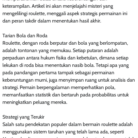
keterampilan. Artikel ini akan menjelajahi misteri yang
mengelilingi roulette, menggali aspek strategis permainan ini
dan peran takdir dalam menentukan hasil akhir.
Tarian Bola dan Roda
Roulette, dengan roda berputar dan bola yang berlompatan,
adalah tontonan yang memukau. Setiap putaran adalah
perpaduan antara hukum fisika dan kebetulan, dimana setiap
lekukan di roda bisa menentukan nasib bola. Tetapi apa yang
pada pandangan pertama tampak sebagai permainan
keberuntungan murni, juga menyimpan ruang untuk analisis dan
strategi. Pemain berpengalaman memperhatikan pola,
memanfaatkan statistik dan bertaruh pada probabilitas untuk
meningkatkan peluang mereka.
Strategi yang Terukir
Salah satu pendekatan populer dalam bermain roulette adalah
menggunakan sistem taruhan yang telah lama ada, seperti