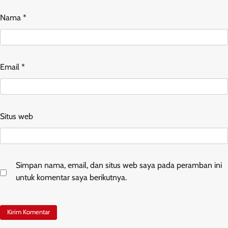
Nama
*
Email
*
Situs web
Simpan nama, email, dan situs web saya pada peramban ini
untuk komentar saya berikutnya.