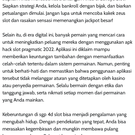
Siapkan strategi Anda, kelola bankroll dengan bijak, dan biarkan
petualangan dimulai. Jangan lupa untuk mencoba kakek zeus
slot dan rasakan sensasi memenangkan jackpot besar!
Selain itu, di era digital ini, banyak pemain yang mencari cara
untuk meningkatkan peluang mereka dengan menggunakan apk
hack slot pragmatic 2022. Aplikasi ini diklaim mampu
memberikan keuntungan tambahan dengan memanfaatkan
celah-celah tertentu dalam sistem permainan. Namun, penting
untuk berhati-hati dan memastikan bahwa penggunaan aplikasi
tersebut tidak melanggar aturan yang ditetapkan oleh kasino
atau penyedia permainan. Selalu bermain dengan etika dan
tanggung jawab, serta nikmati setiap momen dari permainan
yang Anda mainkan.
Keberuntungan di sgp 4d slot bisa menjadi pengalaman yang
mengubah hidup. Dengan pendekatan yang tepat, Anda bisa
merasakan kegembiraan dan mungkin membawa pulang