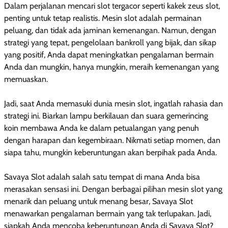
Dalam perjalanan mencari slot tergacor seperti kakek zeus slot,
penting untuk tetap realistis. Mesin slot adalah permainan
peluang, dan tidak ada jaminan kemenangan. Namun, dengan
strategi yang tepat, pengelolaan bankroll yang bijak, dan sikap
yang positif, Anda dapat meningkatkan pengalaman bermain
Anda dan mungkin, hanya mungkin, meraih kemenangan yang
memuaskan.
Jadi, saat Anda memasuki dunia mesin slot, ingatlah rahasia dan
strategi ini. Biarkan lampu berkilauan dan suara gemerincing
koin membawa Anda ke dalam petualangan yang penuh
dengan harapan dan kegembiraan. Nikmati setiap momen, dan
siapa tahu, mungkin keberuntungan akan berpihak pada Anda.
Savaya Slot adalah salah satu tempat di mana Anda bisa
merasakan sensasi ini. Dengan berbagai pilihan mesin slot yang
menarik dan peluang untuk menang besar, Savaya Slot
menawarkan pengalaman bermain yang tak terlupakan. Jadi,
siapkah Anda mencoba keberuntungan Anda di Savaya Slot?