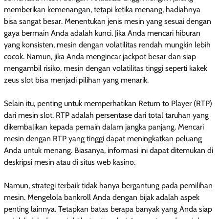
memberikan kemenangan, tetapi ketika menang, hadiahnya
bisa sangat besar. Menentukan jenis mesin yang sesuai dengan
gaya bermain Anda adalah kunci. Jika Anda mencari hiburan
yang konsisten, mesin dengan volatilitas rendah mungkin lebih
cocok. Namun, jika Anda mengincar jackpot besar dan siap
mengambil risiko, mesin dengan volatilitas tinggi seperti kakek
zeus slot bisa menjadi pilihan yang menarik.
Selain itu, penting untuk memperhatikan Return to Player (RTP)
dari mesin slot. RTP adalah persentase dari total taruhan yang
dikembalikan kepada pemain dalam jangka panjang. Mencari
mesin dengan RTP yang tinggi dapat meningkatkan peluang
Anda untuk menang. Biasanya, informasi ini dapat ditemukan di
deskripsi mesin atau di situs web kasino.
Namun, strategi terbaik tidak hanya bergantung pada pemilihan
mesin. Mengelola bankroll Anda dengan bijak adalah aspek
penting lainnya. Tetapkan batas berapa banyak yang Anda siap