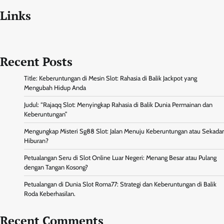
Links
Recent Posts
Title: Keberuntungan di Mesin Slot: Rahasia di Balik Jackpot yang
Mengubah Hidup Anda
Judul: “Rajaqq Slot: Menyingkap Rahasia di Balik Dunia Permainan dan
Keberuntungan”
Mengungkap Misteri Sg88 Slot: Jalan Menuju Keberuntungan atau Sekadar
Hiburan?
Petualangan Seru di Slot Online Luar Negeri: Menang Besar atau Pulang
dengan Tangan Kosong?
Petualangan di Dunia Slot Roma77: Strategi dan Keberuntungan di Balik
Roda Keberhasilan.
Recent Comments