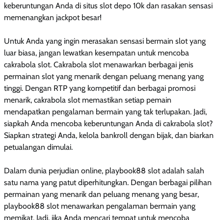
keberuntungan Anda di situs slot depo 10k dan rasakan sensasi
memenangkan jackpot besar!
Untuk Anda yang ingin merasakan sensasi bermain slot yang
luar biasa, jangan lewatkan kesempatan untuk mencoba
cakrabola slot. Cakrabola slot menawarkan berbagai jenis
permainan slot yang menarik dengan peluang menang yang
tinggi. Dengan RTP yang kompetitif dan berbagai promosi
menarik, cakrabola slot memastikan setiap pemain
mendapatkan pengalaman bermain yang tak terlupakan. Jadi,
siapkah Anda mencoba keberuntungan Anda di cakrabola slot?
Siapkan strategi Anda, kelola bankroll dengan bijak, dan biarkan
petualangan dimulai.
Dalam dunia perjudian online, playbook88 slot adalah salah
satu nama yang patut diperhitungkan. Dengan berbagai pilihan
permainan yang menarik dan peluang menang yang besar,
playbook88 slot menawarkan pengalaman bermain yang
memikat. Jadi, jika Anda mencari tempat untuk mencoba