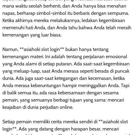
mana waktu seolah berhenti, dan Anda hanya bisa menahan
napas, berharap simbol-simbol itu berbaris dengan sempurna.
Ketika akhirnya mereka melakukannya, ledakan kegembiraan
memenuhi hati Anda, dan Anda tahu bahwa Anda telah meraih
kemenangan yang luar biasa.
Namun, **asiahoki slot login** bukan hanya tentang
kemenangan materi. Ini adalah tentang perjalanan emosional
yang Anda alami di setiap putaran. Ada saat-saat kegembiraan
yang meluap-luap, saat Anda merasa seperti berada di puncak
dunia. Ada juga saat-saat ketegangan dan kecemasan, ketika
Anda merasa keberuntungan hampir meninggalkan Anda. Tapi
di balik semua itu, ada rasa kebersamaan dengan sesama
pemain, yang semuanya berbagi tujuan yang sama: mencari
keajaiban di dunia perjudian online.
Setiap pemain memiliki cerita mereka sendiri di **asiahoki slot
login**. Ada yang datang dengan harapan besar, mencari