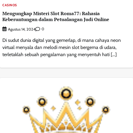
CASINOS
Mengungkap Misteri Slot Roma77: Rahasia
Keberuntungan dalam Petualangan Judi Online
0
Agustus 14, 2024
Di sudut dunia digital yang gemerlap, di mana cahaya neon
virtual menyala dan melodi mesin slot bergema di udara,
terletaklah sebuah pengalaman yang menyentuh hati […]