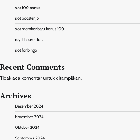
slot 100 bonus
slot booster jp
slot member baru bonus 100
royal house slots
slot for bingo
Recent Comments
Tidak ada komentar untuk ditampilkan.
Archives
Desember 2024
November 2024
Oktober 2024
September 2024