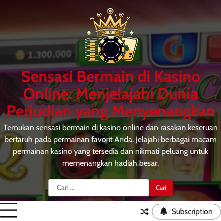
Skip
to
content
Sensasi Bermain di Kasino
Online: Menjelajahi Dunia
Perjudian yang Menyenangkan
Temukan sensasi bermain di kasino online dan rasakan keseruan
bertaruh pada permainan favorit Anda. Jelajahi berbagai macam
permainan kasino yang tersedia dan nikmati peluang untuk
memenangkan hadiah besar.
Cari
untuk:
Subscription