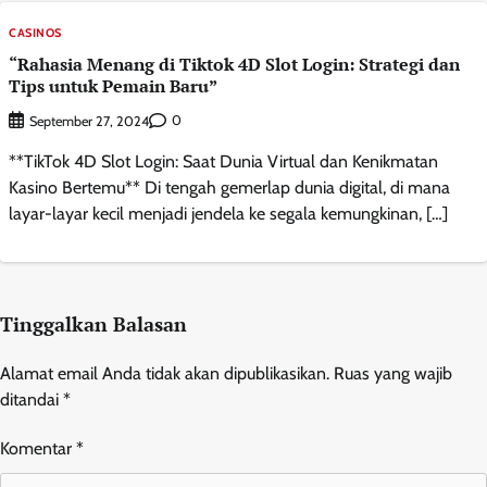
CASINOS
“Rahasia Menang di Tiktok 4D Slot Login: Strategi dan
Tips untuk Pemain Baru”
0
September 27, 2024
**TikTok 4D Slot Login: Saat Dunia Virtual dan Kenikmatan
Kasino Bertemu** Di tengah gemerlap dunia digital, di mana
layar-layar kecil menjadi jendela ke segala kemungkinan, […]
Tinggalkan Balasan
Alamat email Anda tidak akan dipublikasikan.
Ruas yang wajib
ditandai
*
Komentar
*