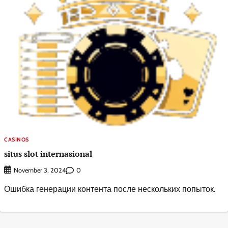
CASINOS
situs slot internasional
0
November 3, 2024
Ошибка генерации контента после нескольких попыток.