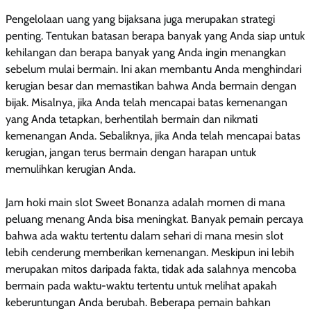
Pengelolaan uang yang bijaksana juga merupakan strategi
penting. Tentukan batasan berapa banyak yang Anda siap untuk
kehilangan dan berapa banyak yang Anda ingin menangkan
sebelum mulai bermain. Ini akan membantu Anda menghindari
kerugian besar dan memastikan bahwa Anda bermain dengan
bijak. Misalnya, jika Anda telah mencapai batas kemenangan
yang Anda tetapkan, berhentilah bermain dan nikmati
kemenangan Anda. Sebaliknya, jika Anda telah mencapai batas
kerugian, jangan terus bermain dengan harapan untuk
memulihkan kerugian Anda.
Jam hoki main slot Sweet Bonanza adalah momen di mana
peluang menang Anda bisa meningkat. Banyak pemain percaya
bahwa ada waktu tertentu dalam sehari di mana mesin slot
lebih cenderung memberikan kemenangan. Meskipun ini lebih
merupakan mitos daripada fakta, tidak ada salahnya mencoba
bermain pada waktu-waktu tertentu untuk melihat apakah
keberuntungan Anda berubah. Beberapa pemain bahkan