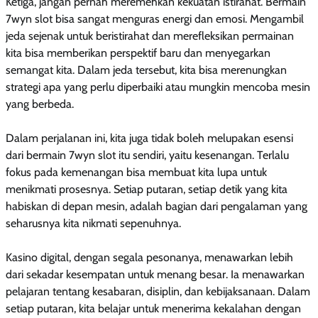
Ketiga, jangan pernah meremehkan kekuatan istirahat. Bermain
7wyn slot bisa sangat menguras energi dan emosi. Mengambil
jeda sejenak untuk beristirahat dan merefleksikan permainan
kita bisa memberikan perspektif baru dan menyegarkan
semangat kita. Dalam jeda tersebut, kita bisa merenungkan
strategi apa yang perlu diperbaiki atau mungkin mencoba mesin
yang berbeda.
Dalam perjalanan ini, kita juga tidak boleh melupakan esensi
dari bermain 7wyn slot itu sendiri, yaitu kesenangan. Terlalu
fokus pada kemenangan bisa membuat kita lupa untuk
menikmati prosesnya. Setiap putaran, setiap detik yang kita
habiskan di depan mesin, adalah bagian dari pengalaman yang
seharusnya kita nikmati sepenuhnya.
Kasino digital, dengan segala pesonanya, menawarkan lebih
dari sekadar kesempatan untuk menang besar. Ia menawarkan
pelajaran tentang kesabaran, disiplin, dan kebijaksanaan. Dalam
setiap putaran, kita belajar untuk menerima kekalahan dengan