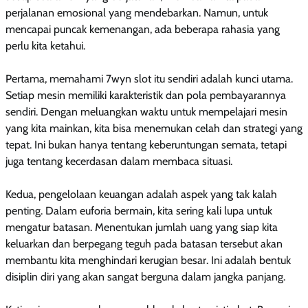
perjalanan emosional yang mendebarkan. Namun, untuk
mencapai puncak kemenangan, ada beberapa rahasia yang
perlu kita ketahui.
Pertama, memahami 7wyn slot itu sendiri adalah kunci utama.
Setiap mesin memiliki karakteristik dan pola pembayarannya
sendiri. Dengan meluangkan waktu untuk mempelajari mesin
yang kita mainkan, kita bisa menemukan celah dan strategi yang
tepat. Ini bukan hanya tentang keberuntungan semata, tetapi
juga tentang kecerdasan dalam membaca situasi.
Kedua, pengelolaan keuangan adalah aspek yang tak kalah
penting. Dalam euforia bermain, kita sering kali lupa untuk
mengatur batasan. Menentukan jumlah uang yang siap kita
keluarkan dan berpegang teguh pada batasan tersebut akan
membantu kita menghindari kerugian besar. Ini adalah bentuk
disiplin diri yang akan sangat berguna dalam jangka panjang.