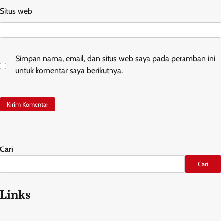
Situs web
Simpan nama, email, dan situs web saya pada peramban ini
untuk komentar saya berikutnya.
Cari
Cari
Links