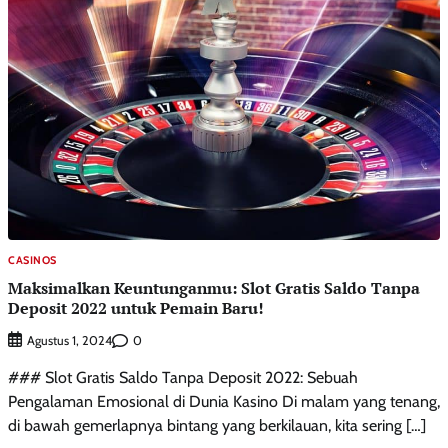
CASINOS
Maksimalkan Keuntunganmu: Slot Gratis Saldo Tanpa
Deposit 2022 untuk Pemain Baru!
0
Agustus 1, 2024
### Slot Gratis Saldo Tanpa Deposit 2022: Sebuah
Pengalaman Emosional di Dunia Kasino Di malam yang tenang,
di bawah gemerlapnya bintang yang berkilauan, kita sering […]