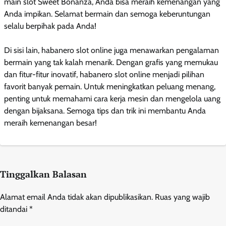
main slot Sweet Bonanza, Anda bisa meraih kemenangan yang
Anda impikan. Selamat bermain dan semoga keberuntungan
selalu berpihak pada Anda!
Di sisi lain, habanero slot online juga menawarkan pengalaman
bermain yang tak kalah menarik. Dengan grafis yang memukau
dan fitur-fitur inovatif, habanero slot online menjadi pilihan
favorit banyak pemain. Untuk meningkatkan peluang menang,
penting untuk memahami cara kerja mesin dan mengelola uang
dengan bijaksana. Semoga tips dan trik ini membantu Anda
meraih kemenangan besar!
Tinggalkan Balasan
Alamat email Anda tidak akan dipublikasikan.
Ruas yang wajib
ditandai
*