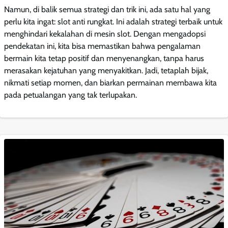
Namun, di balik semua strategi dan trik ini, ada satu hal yang
perlu kita ingat: slot anti rungkat. Ini adalah strategi terbaik untuk
menghindari kekalahan di mesin slot. Dengan mengadopsi
pendekatan ini, kita bisa memastikan bahwa pengalaman
bermain kita tetap positif dan menyenangkan, tanpa harus
merasakan kejatuhan yang menyakitkan. Jadi, tetaplah bijak,
nikmati setiap momen, dan biarkan permainan membawa kita
pada petualangan yang tak terlupakan.