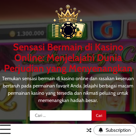
Skip
to
content
Sensasi Bermain di Kasino
Online: Menjelajahi Dunia
Perjudian yang Menyenangkan
Temukan sensasi bermain di kasino online dan rasakan keseruan
bertaruh pada permainan favorit Anda. Jelajahi berbagai macam
permainan kasino yang tersedia dan nikmati peluang untuk
memenangkan hadiah besar.
Cari
untuk:
Subscription