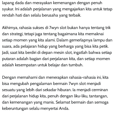
lapang dada dan merayakan kemenangan dengan penuh
syukur. Ini adalah perjalanan yang mengajarkan kita untuk tetap
rendah hati dan selalu berusaha yang terbaik.
Akhirnya, rahasia sukses di 7wyn slot bukan hanya tentang trik
dan strategi, tetapi juga tentang bagaimana kita memaknai
setiap momen yang kita alami. Dalam gemerlapnya lampu dan
suara, ada pelajaran hidup yang berharga yang bisa kita petik.
Jadi, saat kita berdiri di depan mesin slot, ingatlah bahwa setiap
putaran adalah bagian dari perjalanan kita, dan setiap momen
adalah kesempatan untuk belajar dan tumbuh.
Dengan memahami dan menerapkan rahasia-rahasia ini, kita
bisa mengubah pengalaman bermain 7wyn slot menjadi
sesuatu yang lebih dari sekadar hiburan. Ia menjadi cerminan
dari perjalanan hidup kita, penuh dengan liku-liku, tantangan,
dan kemenangan yang manis. Selamat bermain dan semoga
keberuntungan selalu menyertai Anda.