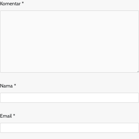
Komentar
*
Nama
*
Email
*