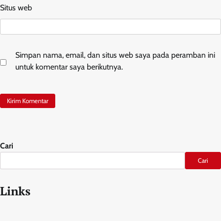
Situs web
Simpan nama, email, dan situs web saya pada peramban ini
untuk komentar saya berikutnya.
Cari
Cari
Links