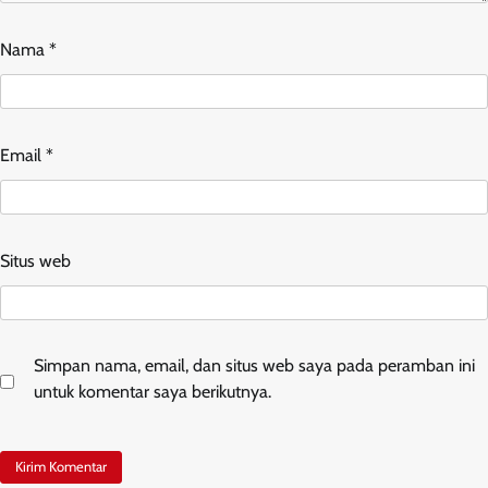
Nama
*
Email
*
Situs web
Simpan nama, email, dan situs web saya pada peramban ini
untuk komentar saya berikutnya.