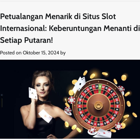
Petualangan Menarik di Situs Slot
Internasional: Keberuntungan Menanti di
Setiap Putaran!
Posted on
Oktober 15, 2024
by