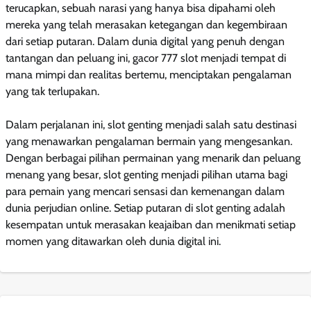
terucapkan, sebuah narasi yang hanya bisa dipahami oleh
mereka yang telah merasakan ketegangan dan kegembiraan
dari setiap putaran. Dalam dunia digital yang penuh dengan
tantangan dan peluang ini, gacor 777 slot menjadi tempat di
mana mimpi dan realitas bertemu, menciptakan pengalaman
yang tak terlupakan.
Dalam perjalanan ini, slot genting menjadi salah satu destinasi
yang menawarkan pengalaman bermain yang mengesankan.
Dengan berbagai pilihan permainan yang menarik dan peluang
menang yang besar, slot genting menjadi pilihan utama bagi
para pemain yang mencari sensasi dan kemenangan dalam
dunia perjudian online. Setiap putaran di slot genting adalah
kesempatan untuk merasakan keajaiban dan menikmati setiap
momen yang ditawarkan oleh dunia digital ini.