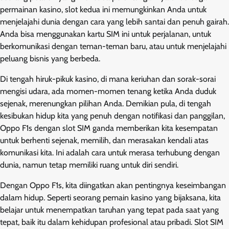
permainan kasino, slot kedua ini memungkinkan Anda untuk
menjelajahi dunia dengan cara yang lebih santai dan penuh gairah.
Anda bisa menggunakan kartu SIM ini untuk perjalanan, untuk
berkomunikasi dengan teman-teman baru, atau untuk menjelajahi
peluang bisnis yang berbeda.
Di tengah hiruk-pikuk kasino, di mana keriuhan dan sorak-sorai
mengisi udara, ada momen-momen tenang ketika Anda duduk
sejenak, merenungkan pilihan Anda. Demikian pula, di tengah
kesibukan hidup kita yang penuh dengan notifikasi dan panggilan,
Oppo F1s dengan slot SIM ganda memberikan kita kesempatan
untuk berhenti sejenak, memilih, dan merasakan kendali atas
komunikasi kita. Ini adalah cara untuk merasa terhubung dengan
dunia, namun tetap memiliki ruang untuk diri sendiri.
Dengan Oppo F1s, kita diingatkan akan pentingnya keseimbangan
dalam hidup. Seperti seorang pemain kasino yang bijaksana, kita
belajar untuk menempatkan taruhan yang tepat pada saat yang
tepat, baik itu dalam kehidupan profesional atau pribadi. Slot SIM