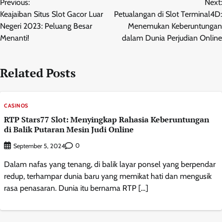
Previous:
Next:
pos
Keajaiban Situs Slot Gacor Luar
Petualangan di Slot Terminal4D:
Negeri 2023: Peluang Besar
Menemukan Keberuntungan
Menanti!
dalam Dunia Perjudian Online
Related Posts
CASINOS
RTP Stars77 Slot: Menyingkap Rahasia Keberuntungan
di Balik Putaran Mesin Judi Online
0
September 5, 2024
Dalam nafas yang tenang, di balik layar ponsel yang berpendar
redup, terhampar dunia baru yang memikat hati dan mengusik
rasa penasaran. Dunia itu bernama RTP […]