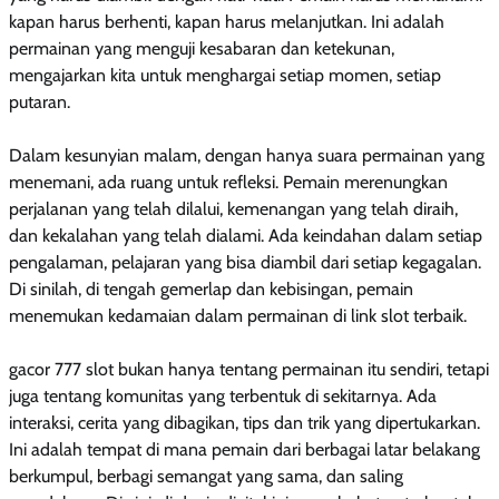
kapan harus berhenti, kapan harus melanjutkan. Ini adalah
permainan yang menguji kesabaran dan ketekunan,
mengajarkan kita untuk menghargai setiap momen, setiap
putaran.
Dalam kesunyian malam, dengan hanya suara permainan yang
menemani, ada ruang untuk refleksi. Pemain merenungkan
perjalanan yang telah dilalui, kemenangan yang telah diraih,
dan kekalahan yang telah dialami. Ada keindahan dalam setiap
pengalaman, pelajaran yang bisa diambil dari setiap kegagalan.
Di sinilah, di tengah gemerlap dan kebisingan, pemain
menemukan kedamaian dalam permainan di link slot terbaik.
gacor 777 slot bukan hanya tentang permainan itu sendiri, tetapi
juga tentang komunitas yang terbentuk di sekitarnya. Ada
interaksi, cerita yang dibagikan, tips dan trik yang dipertukarkan.
Ini adalah tempat di mana pemain dari berbagai latar belakang
berkumpul, berbagi semangat yang sama, dan saling