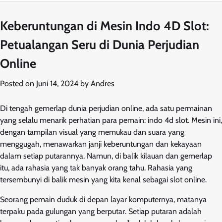
Keberuntungan di Mesin Indo 4D Slot:
Petualangan Seru di Dunia Perjudian
Online
Posted on
Juni 14, 2024
by
Andres
Di tengah gemerlap dunia perjudian online, ada satu permainan
yang selalu menarik perhatian para pemain: indo 4d slot. Mesin ini,
dengan tampilan visual yang memukau dan suara yang
menggugah, menawarkan janji keberuntungan dan kekayaan
dalam setiap putarannya. Namun, di balik kilauan dan gemerlap
itu, ada rahasia yang tak banyak orang tahu. Rahasia yang
tersembunyi di balik mesin yang kita kenal sebagai slot online.
Seorang pemain duduk di depan layar komputernya, matanya
terpaku pada gulungan yang berputar. Setiap putaran adalah