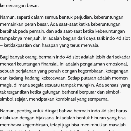
kemenangan besar.
Namun, seperti dalam semua bentuk perjudian, keberuntungan
memainkan peran besar. Ada saat-saat ketika keberuntungan
berpihak pada pemain, dan ada saat-saat ketika keberuntungan
tampaknya menjauh. Ini adalah bagian dari daya tarik indo 4d slot
– ketidakpastian dan harapan yang terus menyala.
Bagi banyak orang, bermain indo 4d slot adalah lebih dari sekadar
mencari keuntungan finansial. Ini adalah pengalaman emosional,
sebuah perjalanan yang penuh dengan kegembiraan, ketegangan,
dan kadang-kadang, kekecewaan. Setiap putaran adalah momen
magis, di mana segala sesuatu tampak mungkin. Ada sensasi yang
tak tergantikan ketika gulungan berhenti berputar dan simbol-
simbol sejajar, menciptakan kombinasi yang sempurna.
Namun, penting untuk diingat bahwa bermain indo 4d slot harus
dilakukan dengan bijaksana. Ini adalah bentuk hiburan yang bisa
membawa kegembiraan, tetapi juga bisa menimbulkan masalah