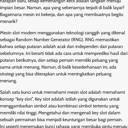
harapan baru, setiap kemenangan kecil adalah langkah menuju
impian besar. Namun, apa yang sebenarnya terjadi di balik layar?
Bagaimana mesin ini bekerja, dan apa yang membuatnya begitu
menarik?
Mesin slot modern menggunakan teknologi canggih yang dikenal
sebagai Random Number Generator (RNG). RNG memastikan
bahwa setiap putaran adalah acak dan independen dari putaran
sebelumnya. Ini berarti tidak ada cara untuk memprediksi hasil dari
putaran berikutnya, dan setiap pemain memiliki peluang yang
sama untuk menang. Namun, di balik kesederhanaan ini, ada
strategi yang bisa diterapkan untuk meningkatkan peluang
menang.
Salah satu kunci untuk memahami mesin slot adalah memahami
konsep “key slot”. Key slot adalah istilah yang digunakan untuk
menggambarkan simbol atau kombinasi simbol tertentu yang
memiliki nilai tinggi. Mengetahui dan mengenali key slot dalam
sebuah permainan bisa menjadi keuntungan besar bagi pemain.
Ini seperti menemukan kunci rahasia yang membuka pintu menuju