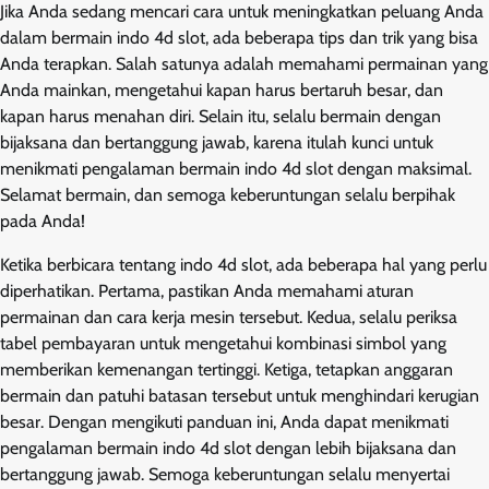
Jika Anda sedang mencari cara untuk meningkatkan peluang Anda
dalam bermain indo 4d slot, ada beberapa tips dan trik yang bisa
Anda terapkan. Salah satunya adalah memahami permainan yang
Anda mainkan, mengetahui kapan harus bertaruh besar, dan
kapan harus menahan diri. Selain itu, selalu bermain dengan
bijaksana dan bertanggung jawab, karena itulah kunci untuk
menikmati pengalaman bermain indo 4d slot dengan maksimal.
Selamat bermain, dan semoga keberuntungan selalu berpihak
pada Anda!
Ketika berbicara tentang indo 4d slot, ada beberapa hal yang perlu
diperhatikan. Pertama, pastikan Anda memahami aturan
permainan dan cara kerja mesin tersebut. Kedua, selalu periksa
tabel pembayaran untuk mengetahui kombinasi simbol yang
memberikan kemenangan tertinggi. Ketiga, tetapkan anggaran
bermain dan patuhi batasan tersebut untuk menghindari kerugian
besar. Dengan mengikuti panduan ini, Anda dapat menikmati
pengalaman bermain indo 4d slot dengan lebih bijaksana dan
bertanggung jawab. Semoga keberuntungan selalu menyertai