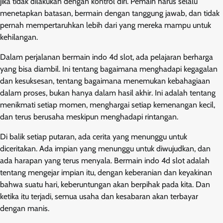
jika tidak dilakukan dengan kontrol diri. Pemain harus selalu
menetapkan batasan, bermain dengan tanggung jawab, dan tidak
pernah mempertaruhkan lebih dari yang mereka mampu untuk
kehilangan.
Dalam perjalanan bermain indo 4d slot, ada pelajaran berharga
yang bisa diambil. Ini tentang bagaimana menghadapi kegagalan
dan kesuksesan, tentang bagaimana menemukan kebahagiaan
dalam proses, bukan hanya dalam hasil akhir. Ini adalah tentang
menikmati setiap momen, menghargai setiap kemenangan kecil,
dan terus berusaha meskipun menghadapi rintangan.
Di balik setiap putaran, ada cerita yang menunggu untuk
diceritakan. Ada impian yang menunggu untuk diwujudkan, dan
ada harapan yang terus menyala. Bermain indo 4d slot adalah
tentang mengejar impian itu, dengan keberanian dan keyakinan
bahwa suatu hari, keberuntungan akan berpihak pada kita. Dan
ketika itu terjadi, semua usaha dan kesabaran akan terbayar
dengan manis.