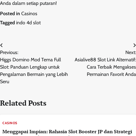
Anda dalam setiap putaran!
Posted in
Casinos
Tagged
indo 4d slot
Navigasi
Previous:
Next:
pos
Higgs Domino Mod Tema Full
Asialive88 Slot Link Alternatif:
Slot: Panduan Lengkap untuk
Cara Terbaik Mengakses
Pengalaman Bermain yang Lebih
Permainan Favorit Anda
Seru
Related Posts
CASINOS
Menggapai Impian: Rahasia Slot Booster JP dan Strategi