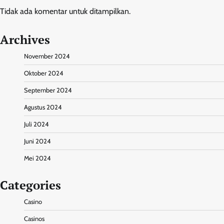
Tidak ada komentar untuk ditampilkan.
Archives
November 2024
Oktober 2024
September 2024
Agustus 2024
Juli 2024
Juni 2024
Mei 2024
Categories
Casino
Casinos