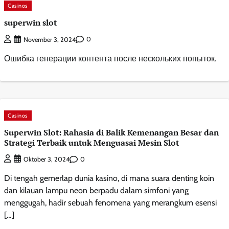
Casinos
superwin slot
0
November 3, 2024
Ошибка генерации контента после нескольких попыток.
Casinos
Superwin Slot: Rahasia di Balik Kemenangan Besar dan
Strategi Terbaik untuk Menguasai Mesin Slot
0
Oktober 3, 2024
Di tengah gemerlap dunia kasino, di mana suara denting koin
dan kilauan lampu neon berpadu dalam simfoni yang
menggugah, hadir sebuah fenomena yang merangkum esensi
[…]