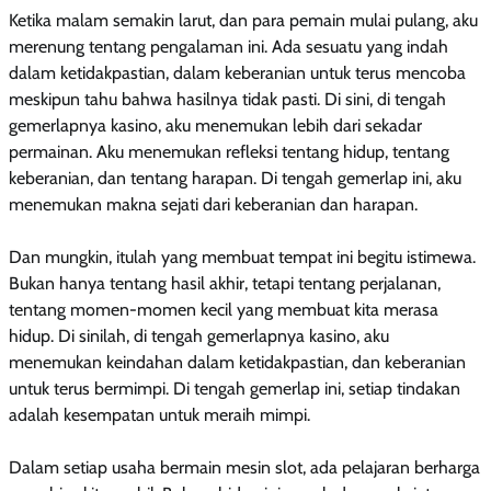
Ketika malam semakin larut, dan para pemain mulai pulang, aku
merenung tentang pengalaman ini. Ada sesuatu yang indah
dalam ketidakpastian, dalam keberanian untuk terus mencoba
meskipun tahu bahwa hasilnya tidak pasti. Di sini, di tengah
gemerlapnya kasino, aku menemukan lebih dari sekadar
permainan. Aku menemukan refleksi tentang hidup, tentang
keberanian, dan tentang harapan. Di tengah gemerlap ini, aku
menemukan makna sejati dari keberanian dan harapan.
Dan mungkin, itulah yang membuat tempat ini begitu istimewa.
Bukan hanya tentang hasil akhir, tetapi tentang perjalanan,
tentang momen-momen kecil yang membuat kita merasa
hidup. Di sinilah, di tengah gemerlapnya kasino, aku
menemukan keindahan dalam ketidakpastian, dan keberanian
untuk terus bermimpi. Di tengah gemerlap ini, setiap tindakan
adalah kesempatan untuk meraih mimpi.
Dalam setiap usaha bermain mesin slot, ada pelajaran berharga