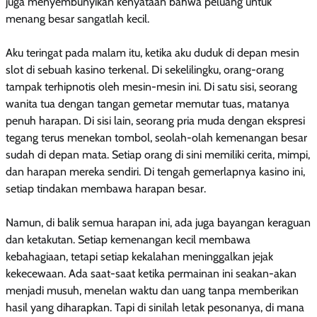
juga menyembunyikan kenyataan bahwa peluang untuk
menang besar sangatlah kecil.
Aku teringat pada malam itu, ketika aku duduk di depan mesin
slot di sebuah kasino terkenal. Di sekelilingku, orang-orang
tampak terhipnotis oleh mesin-mesin ini. Di satu sisi, seorang
wanita tua dengan tangan gemetar memutar tuas, matanya
penuh harapan. Di sisi lain, seorang pria muda dengan ekspresi
tegang terus menekan tombol, seolah-olah kemenangan besar
sudah di depan mata. Setiap orang di sini memiliki cerita, mimpi,
dan harapan mereka sendiri. Di tengah gemerlapnya kasino ini,
setiap tindakan membawa harapan besar.
Namun, di balik semua harapan ini, ada juga bayangan keraguan
dan ketakutan. Setiap kemenangan kecil membawa
kebahagiaan, tetapi setiap kekalahan meninggalkan jejak
kekecewaan. Ada saat-saat ketika permainan ini seakan-akan
menjadi musuh, menelan waktu dan uang tanpa memberikan
hasil yang diharapkan. Tapi di sinilah letak pesonanya, di mana