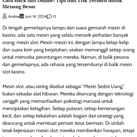
Cara Hack Slot Online: Tips dan Trik Terbaru untuk
Menang Besar
0
Andres
Juni 14, 2024
Di tengah gemerlapnya lampu dan suara gemuruh mesin di
kasino, ada satu mesin yang selalu menarik perhatian banyak
orang: mesin slot. Mesin-mesin ini, dengan lampu kelap-kelip
dan suara koin yang berjatuhan, seakan memanggil setiap orang
untuk mencoba peruntungan mereka. Namun, di balik pesona
dan gemerlapnya, ada rahasia yang tersembunyi di balik mesin
slot kasino.
Mesin slot, atau sering disebut sebagai “Mesin Sedot Uang,”
bukan sekadar alat hiburan. Mereka dirancang dengan teknologi
canggih yang memanfaatkan psikologi manusia untuk
menciptakan ketagihan. Setiap putaran, setiap kemenangan
kecil, dan setiap kekalahan adalah bagian dari strategi yang
dirancang untuk membuat pemain terus bermain. Di sinilah
letak kejeniusan mesin slot: mereka memberikan harapan, tetapi