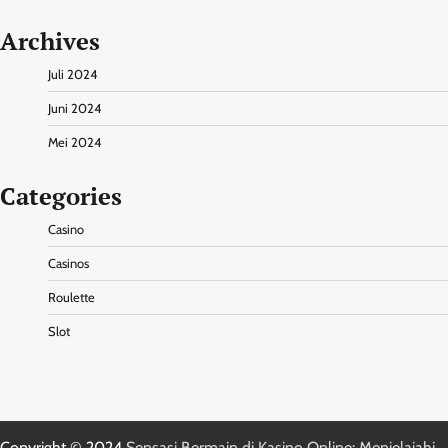
Archives
Juli 2024
Juni 2024
Mei 2024
Categories
Casino
Casinos
Roulette
Slot
Copyright © 2024
Sensasi Bermain di Kasino Online: Menjelajahi