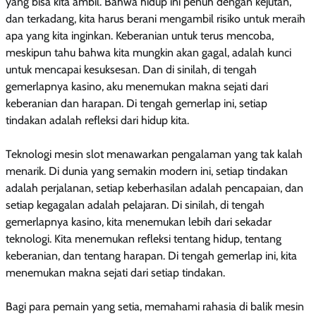
yang bisa kita ambil. Bahwa hidup ini penuh dengan kejutan,
dan terkadang, kita harus berani mengambil risiko untuk meraih
apa yang kita inginkan. Keberanian untuk terus mencoba,
meskipun tahu bahwa kita mungkin akan gagal, adalah kunci
untuk mencapai kesuksesan. Dan di sinilah, di tengah
gemerlapnya kasino, aku menemukan makna sejati dari
keberanian dan harapan. Di tengah gemerlap ini, setiap
tindakan adalah refleksi dari hidup kita.
Teknologi mesin slot menawarkan pengalaman yang tak kalah
menarik. Di dunia yang semakin modern ini, setiap tindakan
adalah perjalanan, setiap keberhasilan adalah pencapaian, dan
setiap kegagalan adalah pelajaran. Di sinilah, di tengah
gemerlapnya kasino, kita menemukan lebih dari sekadar
teknologi. Kita menemukan refleksi tentang hidup, tentang
keberanian, dan tentang harapan. Di tengah gemerlap ini, kita
menemukan makna sejati dari setiap tindakan.
Bagi para pemain yang setia, memahami rahasia di balik mesin