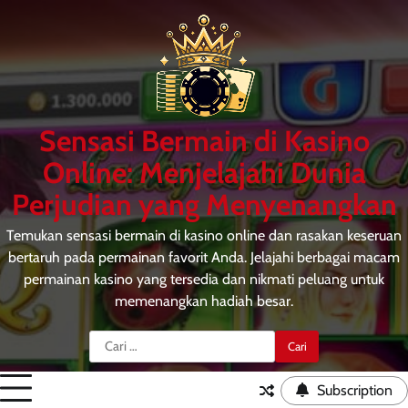
Skip
to
content
Sensasi Bermain di Kasino
Online: Menjelajahi Dunia
Perjudian yang Menyenangkan
Temukan sensasi bermain di kasino online dan rasakan keseruan
bertaruh pada permainan favorit Anda. Jelajahi berbagai macam
permainan kasino yang tersedia dan nikmati peluang untuk
memenangkan hadiah besar.
Cari
untuk:
Subscription