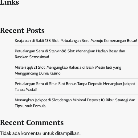
Links
Recent Posts
Keajaiban di Sakti 138 Slot: Petualangan Seru Menuju Kemenangan Besar!
Petualangan Seru di Starwin88 Slot: Menangkan Hadiah Besar dan
Rasakan Sensasinya!
Misteri qq821 Slot: Mengungkap Rahasia di Balik Mesin Judi yang
Mengguncang Dunia Kasino
Petualangan Seru di Situs Slot Bonus Tanpa Deposit: Menangkan Jackpot
Tanpa Modal!
Menangkan Jackpot di Slot dengan Minimal Deposit 10 Ribu: Strategi dan
Tips untuk Pemula
Recent Comments
Tidak ada komentar untuk ditampilkan.