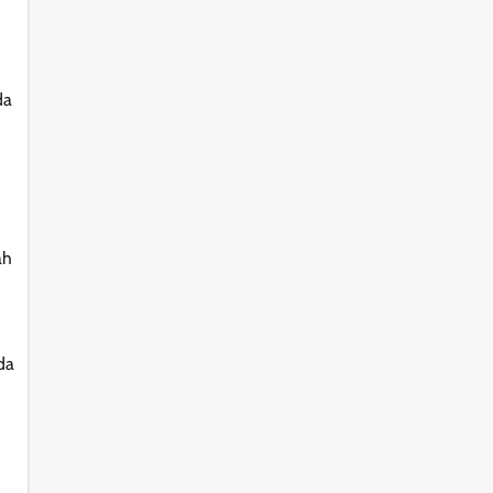
da
ah
da