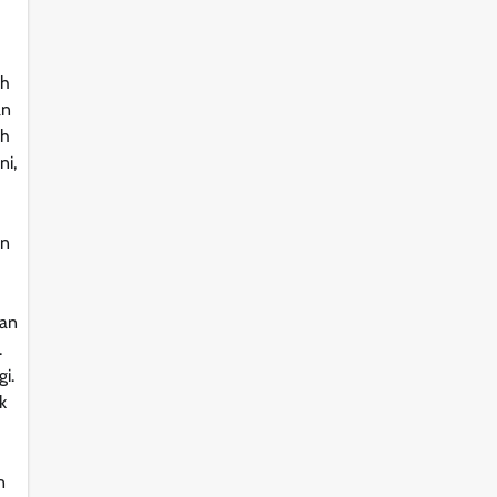
ah
an
ah
ni,
an
lan
.
gi.
k
n