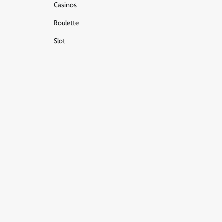
Casinos
Roulette
Slot