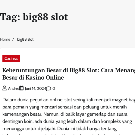
Tag:
big88 slot
Home
big88 slot
Casinos
Keberuntungan Besar di Big88 Slot: Cara Menan
Besar di Kasino Online
0
Andres
Juni 14, 2024
Dalam dunia perjudian online, slot sering kali menjadi magnet ba
para pemain yang mencari sensasi dan peluang untuk meraih
kemenangan besar. Namun, di balik layar gemerlap dan suara
dentingan koin, ada dunia yang lebih dalam dan kompleks yang
menunggu untuk dijelajahi. Dunia ini tidak hanya tentang