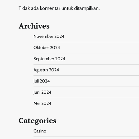
Tidak ada komentar untuk ditampilkan.
Archives
November 2024
Oktober 2024
September 2024
Agustus 2024
Juli 2024
Juni 2024
Mei 2024
Categories
Casino