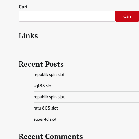
Cari
Cari
Links
Recent Posts
republik spin slot
sq188 slot
republik spin slot
ratu 805 slot
super4d slot
Recent Comments