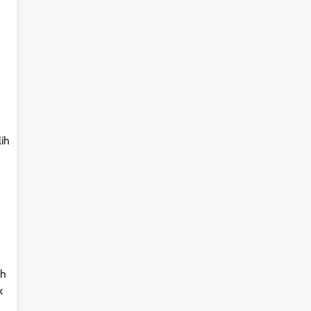
ih
ih
k